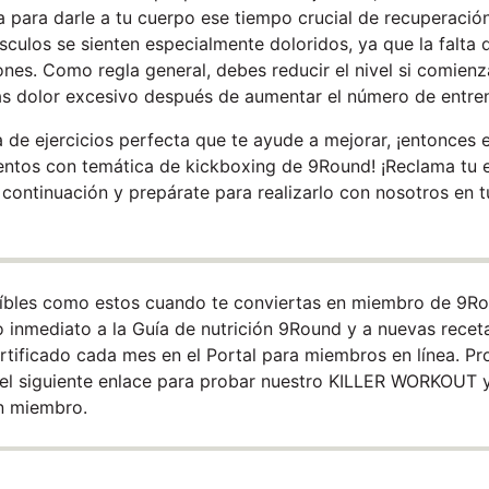
 para darle a tu cuerpo ese tiempo crucial de recuperació
culos se sienten especialmente doloridos, ya que la falta
ones. Como regla general, debes reducir el nivel si comienza
as dolor excesivo después de aumentar el número de entr
a de ejercicios perfecta que te ayude a mejorar, ¡entonces 
entos con temática de kickboxing de 9Round! ¡Reclama tu 
ontinuación y prepárate para realizarlo con nosotros en tu
eíbles como estos cuando te conviertas en miembro de 9R
inmediato a la Guía de nutrición 9Round y a nuevas recet
ertificado cada mes en el Portal para miembros en línea. P
n el siguiente enlace para probar nuestro KILLER WORKOUT
n miembro.