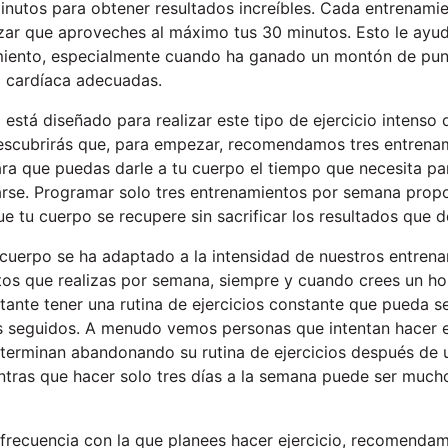
minutos para obtener resultados increíbles. Cada entrenam
zar que aproveches al máximo tus 30 minutos. Esto le ayuda
iento, especialmente cuando ha ganado un montón de pu
a cardíaca adecuadas.
está diseñado para realizar este tipo de ejercicio intenso 
Descubrirás que, para empezar, recomendamos tres entrena
para que puedas darle a tu cuerpo el tiempo que necesita p
arse. Programar solo tres entrenamientos por semana prop
 tu cuerpo se recupere sin sacrificar los resultados que d
cuerpo se ha adaptado a la intensidad de nuestros entren
os que realizas por semana, siempre y cuando crees un hor
ante tener una rutina de ejercicios constante que pueda se
seguidos. A menudo vemos personas que intentan hacer ej
o terminan abandonando su rutina de ejercicios después de
ntras que hacer solo tres días a la semana puede ser much
frecuencia con la que planees hacer ejercicio, recomenda